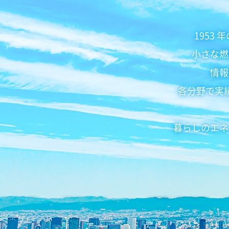
1953
小さな燃
情報
各分野で実
暮らしのエネ