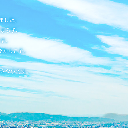
きました。
どまらず、
ます。
たからこそ。
はミツワです。